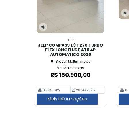
Co
m
pa
Co
rtil
m
he
JEEP
pa
JEEP COMPASS 1.3 T270 TURBO
rtil
FLEX LONGITUDE AT6 4P
he
AUTOMATICO 2025
Brasal Multimarcas
Ver Mais 3 lojas
R$ 150.900,00
35.351 km
2024/2025
81
Mais informações