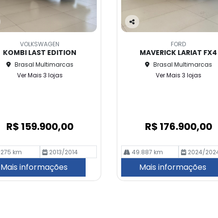
Co
m
VOLKSWAGEN
FORD
pa
KOMBI LAST EDITION
MAVERICK LARIAT FX4
rtil
Brasal Multimarcas
Brasal Multimarcas
he
Ver Mais 3 lojas
Ver Mais 3 lojas
R$ 159.900,00
R$ 176.900,00
.275 km
2013/2014
49.887 km
2024/202
Mais informações
Mais informações