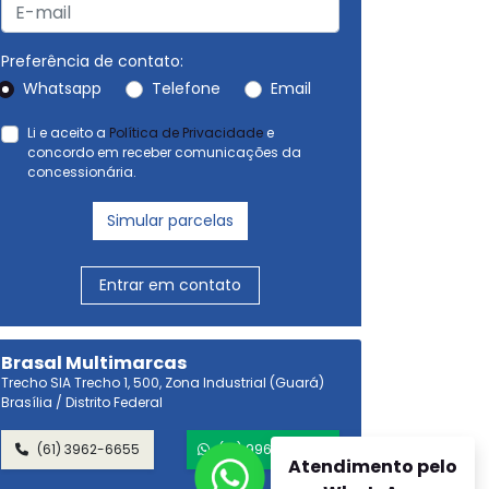
Preferência de contato:
Whatsapp
Telefone
Email
Li e aceito a
Política de Privacidade
e
concordo em receber comunicações da
concessionária.
Simular parcelas
Entrar em contato
Brasal Multimarcas
Trecho SIA Trecho 1, 500, Zona Industrial (Guará)
Brasília / Distrito Federal
(61) 3962-6655
(61) 99696-7970
Atendimento pelo