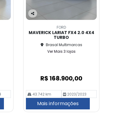
Co
m
FORD
pa
MAVERICK LARIAT FX4 2.0 4X4
rtil
TURBO
he
Brasal Multimarcas
Ver Mais 3 lojas
R$ 168.900,00
4
43.742 km
2023/2023
Mais informações