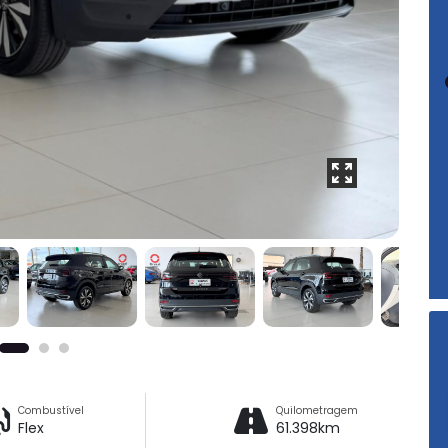
Combustível
Quilometragem
Flex
61.398km