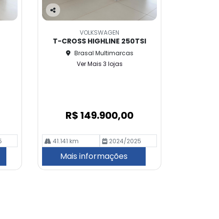
Co
m
VOLKSWAGEN
pa
T-CROSS HIGHLINE 250TSI
rtil
Brasal Multimarcas
he
Ver Mais 3 lojas
R$ 149.900,00
5
41.141 km
2024/2025
Mais informações