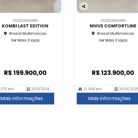
Co
m
VOLKSWAGEN
VOLKSWAGEN
pa
KOMBI LAST EDITION
NIVUS COMFORTLINE
rtil
Brasal Multimarcas
Brasal Multimarcas
he
Ver Mais 3 lojas
Ver Mais 3 lojas
R$ 159.900,00
R$ 123.900,00
.275 km
2013/2014
21.068 km
2024/202
Mais informações
Mais informações