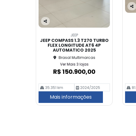
Co
m
pa
Co
rtil
m
he
JEEP
pa
JEEP COMPASS 1.3 T270 TURBO
rtil
FLEX LONGITUDE AT6 4P
he
AUTOMATICO 2025
Brasal Multimarcas
Ver Mais 3 lojas
R$ 150.900,00
35.351 km
2024/2025
81
Mais informações