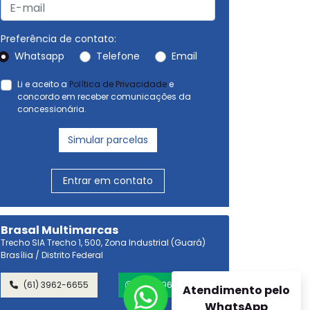
Preferência de contato:
Whatsapp
Telefone
Email
Li e aceito a
Política de Privacidade
e
concordo em receber comunicações da
concessionária.
Simular parcelas
Entrar em contato
Brasal Multimarcas
Trecho SIA Trecho 1, 500, Zona Industrial (Guará)
Brasília / Distrito Federal
(61) 3962-6655
(61) 99696-7970
Atendimento pelo
WhatsApp