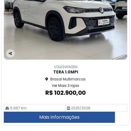
Co
m
VOLKSWAGEN
pa
TERA 1.0MPI
rtil
Brasal Multimarcas
he
Ver Mais 3 lojas
R$ 102.900,00
6.667 km
2025/2026
Mais informações