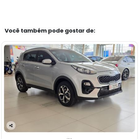
Você também pode gostar de:
Co
m