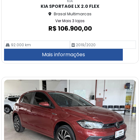
KIA
pa
KIA SPORTAGE LX 2.0 FLEX
rtil
Brasal Multimarcas
he
Ver Mais 3 lojas
R$ 106.900,00
92.000 km
2019/2020
Mais informações