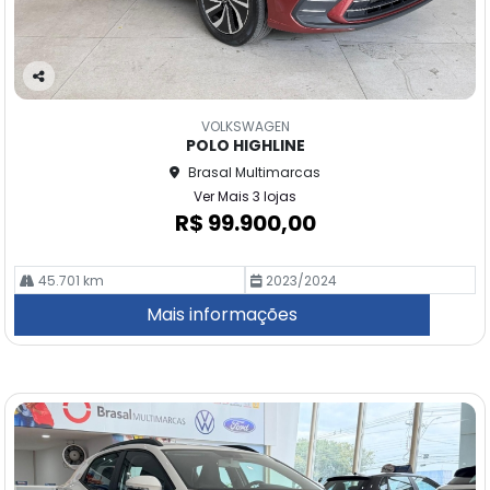
Co
m
VOLKSWAGEN
pa
POLO HIGHLINE
rtil
Brasal Multimarcas
he
Ver Mais 3 lojas
R$ 99.900,00
45.701 km
2023/2024
Mais informações