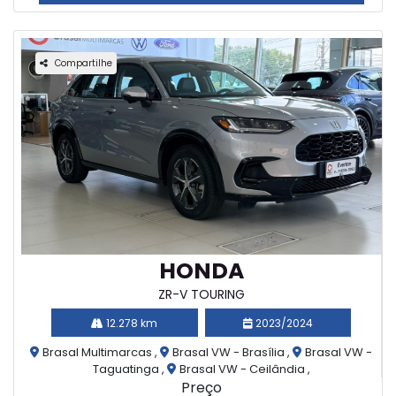
Compartilhe
HONDA
ZR-V TOURING
12.278 km
2023/2024
Brasal Multimarcas ,
Brasal VW - Brasília ,
Brasal VW -
Taguatinga ,
Brasal VW - Ceilândia ,
Preço