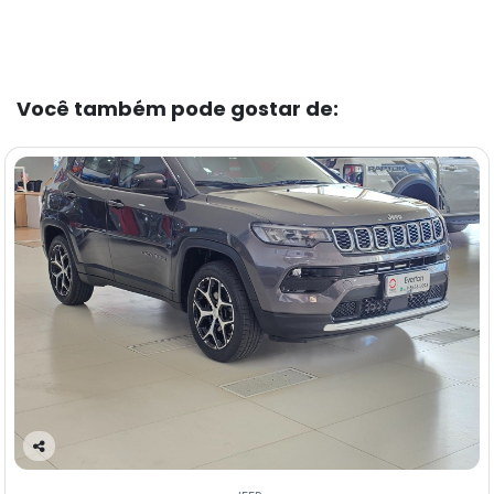
Você também pode gostar de:
Co
m