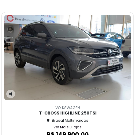
Co
m
VOLKSWAGEN
pa
T-CROSS HIGHLINE 250TSI
rtil
Brasal Multimarcas
he
Ver Mais 3 lojas
R$ 149.900,00