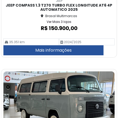
JEEP
pa
JEEP COMPASS 1.3 T270 TURBO FLEX LONGITUDE AT6 4P
rtil
AUTOMATICO 2025
he
Brasal Multimarcas
Ver Mais 3 lojas
R$ 150.900,00
35.351 km
2024/2025
Mais informações