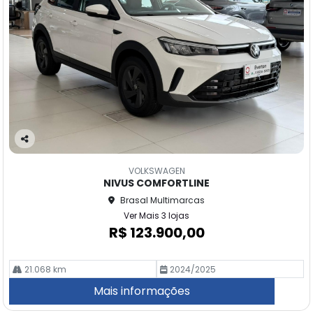
Co
m
VOLKSWAGEN
pa
NIVUS COMFORTLINE
rtil
Brasal Multimarcas
he
Ver Mais 3 lojas
R$ 123.900,00
21.068 km
2024/2025
Mais informações