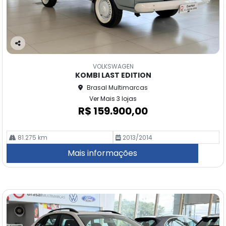
Co
m
VOLKSWAGEN
pa
KOMBI LAST EDITION
rtil
Brasal Multimarcas
he
Ver Mais 3 lojas
R$ 159.900,00
81.275 km
2013/2014
Mais informações