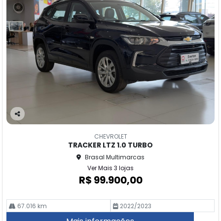
Co
m
CHEVROLET
pa
TRACKER LTZ 1.0 TURBO
rtil
Brasal Multimarcas
he
Ver Mais 3 lojas
R$ 99.900,00
67.016 km
2022/2023