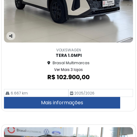
Co
m
VOLKSWAGEN
pa
TERA 1.0MPI
rtil
Brasal Multimarcas
he
Ver Mais 3 lojas
R$ 102.900,00
6.667 km
2025/2026
Mais informações