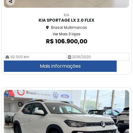
Co
m
KIA
pa
KIA SPORTAGE LX 2.0 FLEX
rtil
Brasal Multimarcas
he
Ver Mais 3 lojas
R$ 106.900,00
92.000 km
2019/2020
Mais informações